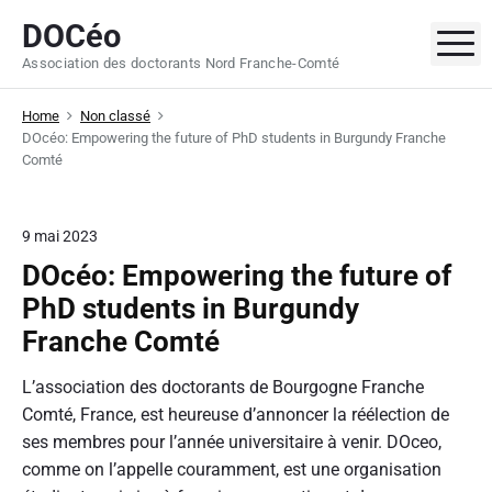
S
DOCéo
k
M
Association des doctorants Nord Franche-Comté
i
p
Home
Non classé
t
DOcéo: Empowering the future of PhD students in Burgundy Franche
o
Comté
c
o
n
9 mai 2023
t
DOcéo: Empowering the future of
e
PhD students in Burgundy
n
Franche Comté
t
L’association des doctorants de Bourgogne Franche
Comté, France, est heureuse d’annoncer la réélection de
ses membres pour l’année universitaire à venir. DOceo,
comme on l’appelle couramment, est une organisation