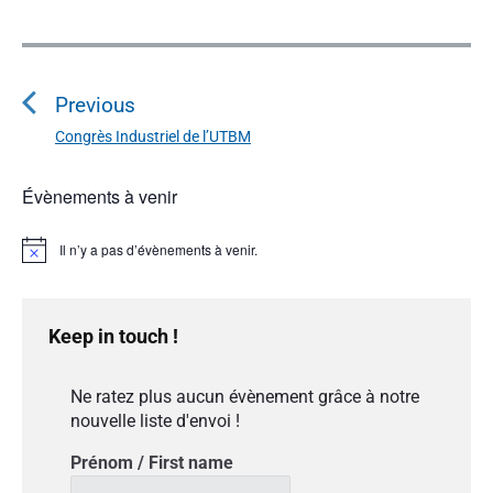
N
a
Previous
v
i
Congrès Industriel de l’UTBM
P
g
r
a
P
Évènements à venir
e
r
v
t
i
i
Il n’y a pas d’évènements à venir.
i
N
m
o
o
o
a
t
u
r
i
n
c
y
s
Keep in touch !
d
e
S
p
e
i
o
Ne ratez plus aucun évènement grâce à notre
l
d
s
nouvelle liste d'envoi !
e
’
t
b
a
Prénom / First name
:
a