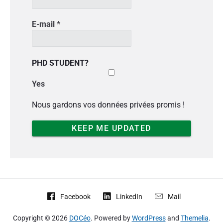
r
r
t
E-mail
*
i
c
l
PHD STUDENT?
e
Yes
Nous gardons vos données privées promis !
Facebook
LinkedIn
Mail
Copyright © 2026
DOCéo
. Powered by
WordPress
and
Themelia
.